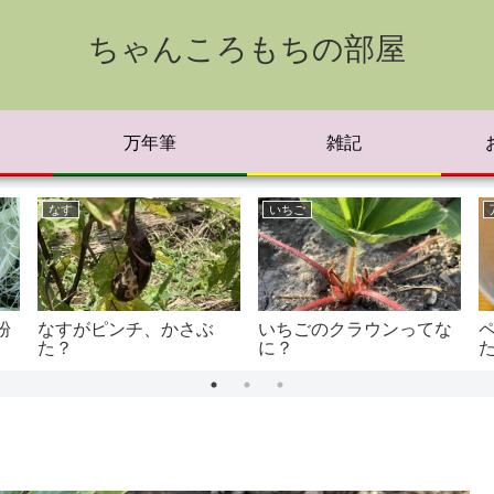
ちゃんころもちの部屋
万年筆
雑記
なす
いちご
粉
なすがピンチ、かさぶ
いちごのクラウンってな
た？
に？