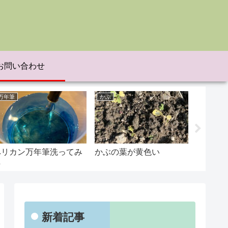
お問い合わせ
万年筆
かぶ
じゃがい
ペリカン万年筆洗ってみ
かぶの葉が黄色い
じゃがい
た
新着記事