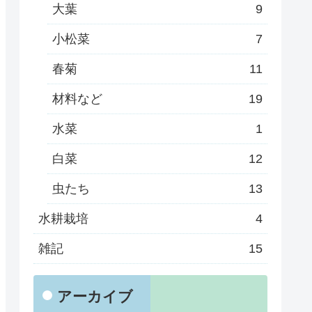
大葉
9
小松菜
7
春菊
11
材料など
19
水菜
1
白菜
12
虫たち
13
水耕栽培
4
雑記
15
アーカイブ