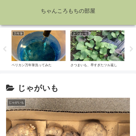
ちゃんころもちの部屋
万年筆
さつまいも
た
ペリカン万年筆洗ってみた
さつまいも、早すぎたツル返し
玉ね
じゃがいも
じゃがいも