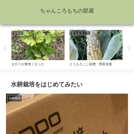
ちゃんころもちの部屋
セロリ
とうもろこし
え
セロリが黄色くなった
とうもろこし収穫・受粉失敗
えだ
水耕栽培をはじめてみたい
水耕栽培