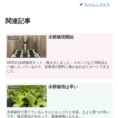
ちゃんころもち
関連記事
水耕栽培開始
水耕栽培
iDOOの水耕栽培キット、種まきしました。スポンジなど消耗品も
一緒に入っているので、栄養用の肥料と種があればスタートできま
した。
水耕栽培は早い
水耕栽培
水耕栽培で育てているレタスとルッコラと水菜。土より育つの早い
です。毎日変化が分かって、観葉植物にもなる。