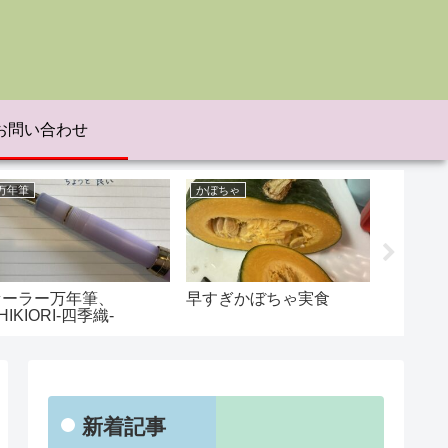
お問い合わせ
万年筆
かぼちゃ
さつまい
セーラー万年筆、
早すぎかぼちゃ実食
さつま
HIKIORI-四季織-
が出る
新着記事