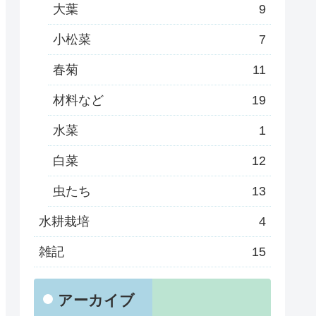
大葉
9
小松菜
7
春菊
11
材料など
19
水菜
1
白菜
12
虫たち
13
水耕栽培
4
雑記
15
アーカイブ