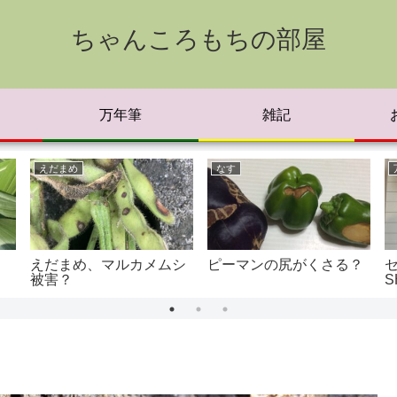
ちゃんころもちの部屋
万年筆
雑記
えだまめ
なす
えだまめ、マルカメムシ
ピーマンの尻がくさる？
被害？
S