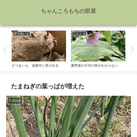
ちゃんころもちの部屋
さつまいも
ししとう
大
さつまいも、追熟中に芽が出る
夏野菜の片付け時がわからない
大根
たまねぎの葉っぱが増えた
たまねぎ