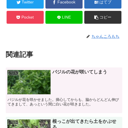
Twitter
Facebook
はてブ
Pocket
LINE
コピー
ちゃんころもち
関連記事
バジルの花が咲いてしまう
バジル
バジルが花を咲かせました。摘心してからも、脇からどんどん伸び
てきまして、あっという間に白い花が咲きました。
根っこが出てきたら土をかぶせ
バジル
る