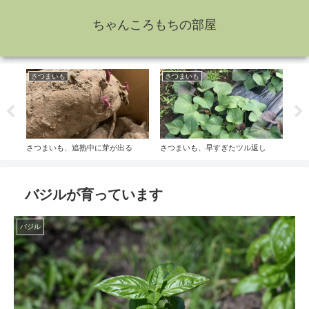
ちゃんころもちの部屋
さつまいも
さつまいも
な
さつまいも、追熟中に芽が出る
さつまいも、早すぎたツル返し
なす
バジルが育っています
バジル