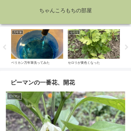
ちゃんころもちの部屋
万年筆
セロリ
な
ペリカン万年筆洗ってみた
セロリが黄色くなった
なす
ピーマンの一番花、開花
ピーマン