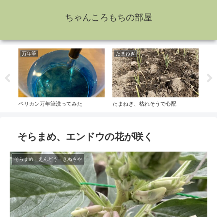
ちゃんころもちの部屋
万年筆
たまねぎ
さ
ペリカン万年筆洗ってみた
たまねぎ、枯れそうで心配
さつ
そらまめ、エンドウの花が咲く
そらまめ・えんどう・きぬさや