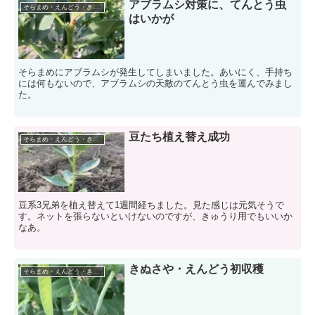
アブラムシ対策に、てんとう虫
そらまめ・えんどう・きぬさや
はいかが
そらまめにアブラムシが発生してしまいました。あいにく、手持ち
には何もないので、アブラムシの天敵のてんとう虫を運んでみまし
た。
豆たち植え替え成功
そらまめ・えんどう・きぬさや
豆系3兄弟を植え替えて1週間経ちました。見た感じは元気そうで
す。ネットを張らないといけないのですが、きゅうり用でもいいか
なあ。
きぬさや・えんどう初収穫
そらまめ・えんどう・きぬさや