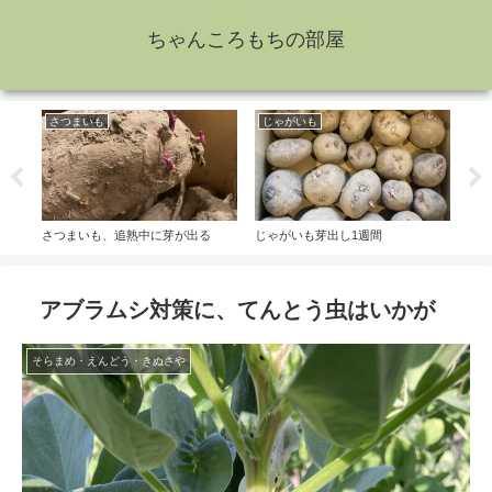
ちゃんころもちの部屋
さつまいも
じゃがいも
た
さつまいも、追熟中に芽が出る
じゃがいも芽出し1週間
玉ね
アブラムシ対策に、てんとう虫はいかが
そらまめ・えんどう・きぬさや