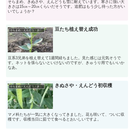
そらまめ、きぬさや、えんどうも雪に耐えています。寒さに強い大
きさは15㎝～20㎝くらいだそうです。追肥はもう少し待った方がい
いでしょうか？
豆たち植え替え成功
そらまめ・えんどう・きぬさや
豆系3兄弟を植え替えて1週間経ちました。見た感じは元気そうで
す。ネットを張らないといけないのですが、きゅうり用でもいいか
なあ。
きぬさや・えんどう初収穫
そらまめ・えんどう・きぬさや
マメ科たちが一気に大きくなってきました。花も咲いて、ついに収
穫です。収穫当日に茹でて食べるとおいしいですよ。