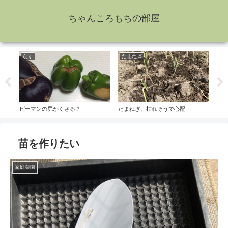
ちゃんころもちの部屋
なす
たまねぎ
万
ピーマンの尻がくさる？
たまねぎ、枯れそうで心配
ペリ
苗を作りたい
家庭菜園