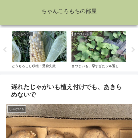
ちゃんころもちの部屋
とうもろこし
さつまいも
え
とうもろこし収穫・受粉失敗
さつまいも、早すぎたツル返し
えだ
遅れたじゃがいも植え付けでも、あきら
めないで
じゃがいも