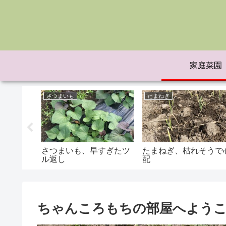
家庭菜園
さつまいも
たまねぎ
し1週間
さつまいも、早すぎたツ
たまねぎ、枯れそうで
ル返し
配
ちゃんころもちの部屋へよう