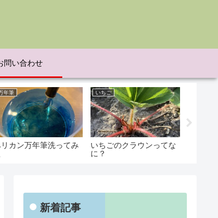
お問い合わせ
万年筆
いちご
大根
ペリカン万年筆洗ってみ
いちごのクラウンってな
大根か
た
に？
新着記事