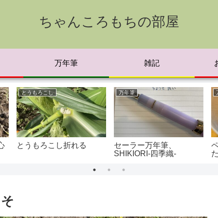
ちゃんころもちの部屋
万年筆
雑記
とうもろこし
万年筆
心
とうもろこし折れる
セーラー万年筆、
SHIKIORI-四季織-
こそ