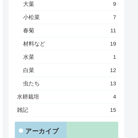
大葉
9
小松菜
7
春菊
11
材料など
19
水菜
1
白菜
12
虫たち
13
水耕栽培
4
雑記
15
アーカイブ