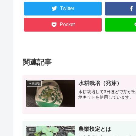
Twitter
Pocket
関連記事
水耕栽培（発芽）
水耕栽培
水耕栽培して3日ほどで芽が出
培キットを使用しています。
農業検定とは
雑記