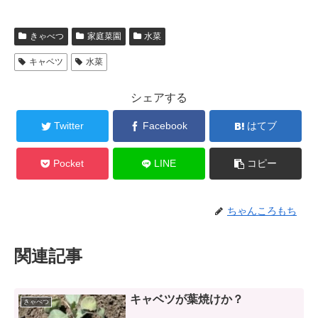
きゃべつ
家庭菜園
水菜
キャベツ
水菜
シェアする
Twitter
Facebook
はてブ
Pocket
LINE
コピー
ちゃんころもち
関連記事
キャベツが葉焼けか？
きゃべつ