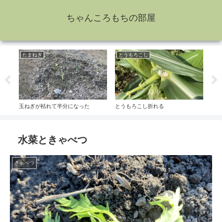
ちゃんころもちの部屋
たまねぎ
とうもろこし
大
玉ねぎが枯れて半分になった
とうもろこし折れる
大根
水菜ときゃべつ
きゃべつ