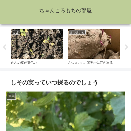
ちゃんころもちの部屋
かぶ
さつまいも
万
かぶの葉が黄色い
さつまいも、追熟中に芽が出る
セー
しその実っていつ採るのでしょう
大葉